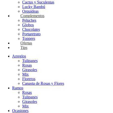
Cactus y Suculentas
Lucky Bambú
Orquideas
Complementos
Peluches
Globos
Chocolates
Portaretrato
Toppers
Ofertas
Tips
Arreglos
Tulipanes
Rosas
Girasoles
Mix
Floreros
Canasta de Rosas y Flores
Ramos
Rosas
Tulipanes
Girasoles
Mix
Ocasiones