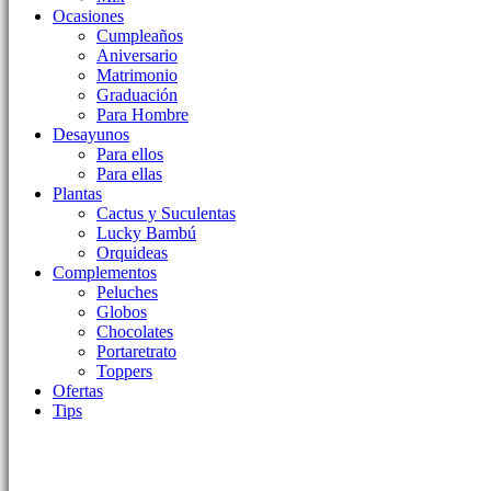
Ocasiones
Cumpleaños
Aniversario
Matrimonio
Graduación
Para Hombre
Desayunos
Para ellos
Para ellas
Plantas
Cactus y Suculentas
Lucky Bambú
Orquideas
Complementos
Peluches
Globos
Chocolates
Portaretrato
Toppers
Ofertas
Tips