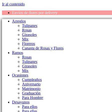
Ir al contenido
Envíos de flores por delivery
Arreglos
Tulipanes
Rosas
Girasoles
Mix
Floreros
Canasta de Rosas y Flores
Ramos
Rosas
Tulipanes
Girasoles
Mix
Ocasiones
Cumpleaños
Aniversario
Matrimonio
Graduación
Para Hombre
Desayunos
Para ellos
Para ellas