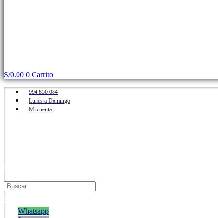
S/
0.00
0
Carrito
994 850 084
Lunes a Domingo
Mi cuenta
Buscar
Buscar
S/
0.00
0
Carrito
Whatsapp