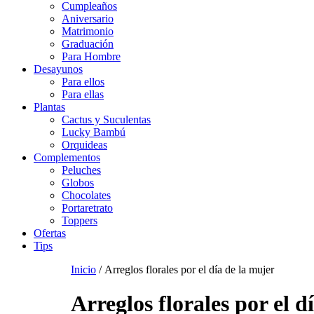
Cumpleaños
Aniversario
Matrimonio
Graduación
Para Hombre
Desayunos
Para ellos
Para ellas
Plantas
Cactus y Suculentas
Lucky Bambú
Orquideas
Complementos
Peluches
Globos
Chocolates
Portaretrato
Toppers
Ofertas
Tips
Inicio
/ Arreglos florales por el día de la mujer
Arreglos florales por el d