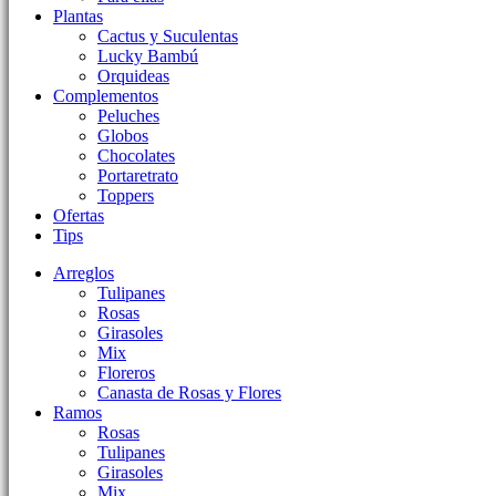
Plantas
Cactus y Suculentas
Lucky Bambú
Orquideas
Complementos
Peluches
Globos
Chocolates
Portaretrato
Toppers
Ofertas
Tips
Arreglos
Tulipanes
Rosas
Girasoles
Mix
Floreros
Canasta de Rosas y Flores
Ramos
Rosas
Tulipanes
Girasoles
Mix