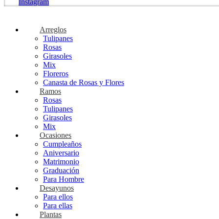
Instagram
Arreglos
Tulipanes
Rosas
Girasoles
Mix
Floreros
Canasta de Rosas y Flores
Ramos
Rosas
Tulipanes
Girasoles
Mix
Ocasiones
Cumpleaños
Aniversario
Matrimonio
Graduación
Para Hombre
Desayunos
Para ellos
Para ellas
Plantas