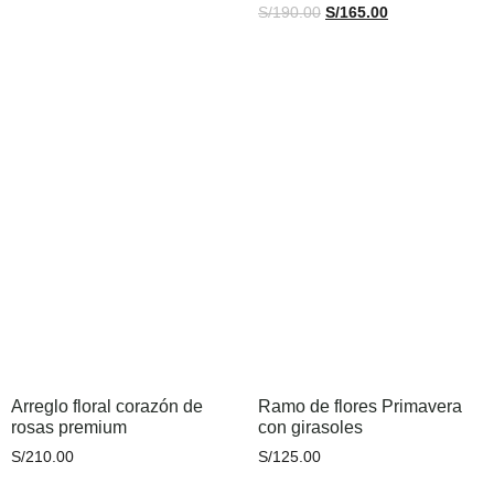
S/
190.00
S/
165.00
Añadir al carrito
Añadir al carrito
Arreglo floral corazón de
Ramo de flores Primavera
rosas premium
con girasoles
S/
210.00
S/
125.00