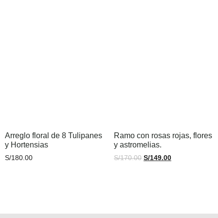
Arreglo floral de 8 Tulipanes
Ramo con rosas rojas, flores
y Hortensias
y astromelias.
S/
180.00
S/
170.00
S/
149.00
Añadir al carrito
Añadir al carrito