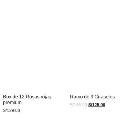
Añadir al carrito
Añadir al carrito
Box de 12 Rosas rojas
Ramo de 9 Girasoles
premium
S/
135.00
S/
125.00
S/
129.00
Añadir al carrito
Añadir al carrito