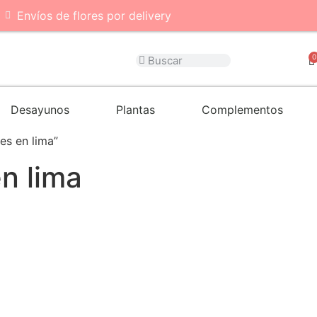
Envíos de flores por delivery
0
Desayunos
Plantas
Complementos
es en lima”
en lima