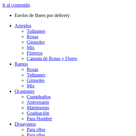
Ir al contenido
Envíos de flores por delivery
Arreglos
Tulipanes
Rosas
Girasoles
Mix
Floreros
Canasta de Rosas y Flores
Ramos
Rosas
Tulipanes
Girasoles
Mix
Ocasiones
Cumpleaños
Aniversario
Matrimonio
Graduación
Para Hombre
Desayunos
Para ellos
Para ellas