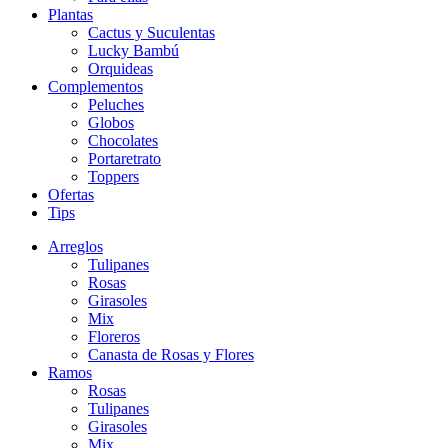
Plantas
Cactus y Suculentas
Lucky Bambú
Orquideas
Complementos
Peluches
Globos
Chocolates
Portaretrato
Toppers
Ofertas
Tips
Arreglos
Tulipanes
Rosas
Girasoles
Mix
Floreros
Canasta de Rosas y Flores
Ramos
Rosas
Tulipanes
Girasoles
Mix