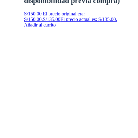
disponibilidad previa compra)
S/
150.00
El precio original era:
S/150.00.
S/
135.00
El precio actual es: S/135.00.
Añadir al carrito