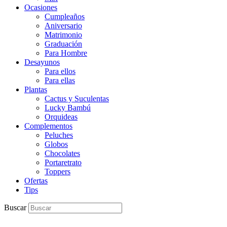
Ocasiones
Cumpleaños
Aniversario
Matrimonio
Graduación
Para Hombre
Desayunos
Para ellos
Para ellas
Plantas
Cactus y Suculentas
Lucky Bambú
Orquideas
Complementos
Peluches
Globos
Chocolates
Portaretrato
Toppers
Ofertas
Tips
Buscar