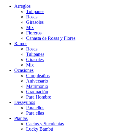
Arreglos
Tulipanes
Rosas
Girasoles
Mix
Floreros
Canasta de Rosas y Flores
Ramos
Rosas
Tulipanes
Girasoles
Mix
Ocasiones
Cumpleaños
Aniversario
Matrimonio
Graduación
Para Hombre
Desayunos
Para ellos
Para ellas
Plantas
Cactus y Suculentas
Lucky Bambú