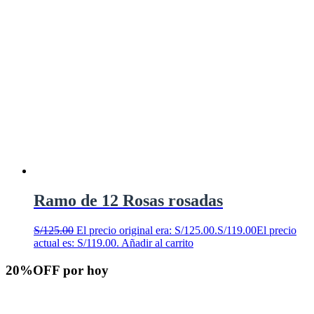
Ramo de 12 Rosas rosadas
S/
125.00
El precio original era: S/125.00.
S/
119.00
El precio
actual es: S/119.00.
Añadir al carrito
20%OFF por hoy
Hermosas flores rosadas para enviar hoy