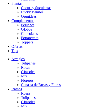
Plantas
Cactus y Suculentas
Lucky Bambú
Orquideas
Complementos
Peluches
Globos
Chocolates
Portaretrato
Toppers
Ofertas
Tips
Arreglos
Tulipanes
Rosas
Girasoles
Mix
Floreros
Canasta de Rosas y Flores
Ramos
Rosas
Tulipanes
Girasoles
Mix