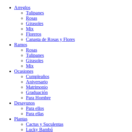
Arreglos
Tulipanes
Rosas
Girasoles
Mix
Floreros
Canasta de Rosas y Flores
Ramos
Rosas
Tulipanes
Girasoles
Mix
Ocasiones
Cumpleaños
Aniversario
Matrimonio
Graduación
Para Hombre
Desayunos
Para ellos
Para ellas
Plantas
Cactus y Suculentas
Lucky Bambú