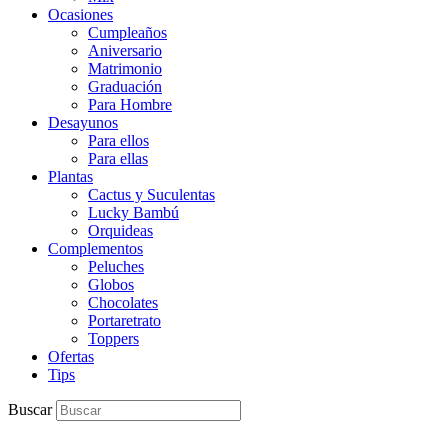
Ocasiones
Cumpleaños
Aniversario
Matrimonio
Graduación
Para Hombre
Desayunos
Para ellos
Para ellas
Plantas
Cactus y Suculentas
Lucky Bambú
Orquideas
Complementos
Peluches
Globos
Chocolates
Portaretrato
Toppers
Ofertas
Tips
Buscar