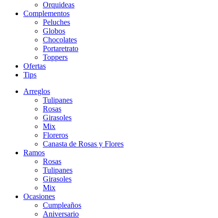
Orquideas
Complementos
Peluches
Globos
Chocolates
Portaretrato
Toppers
Ofertas
Tips
Arreglos
Tulipanes
Rosas
Girasoles
Mix
Floreros
Canasta de Rosas y Flores
Ramos
Rosas
Tulipanes
Girasoles
Mix
Ocasiones
Cumpleaños
Aniversario