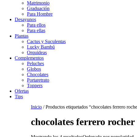
Matrimonio
Graduación
Para Hombre
Desayunos
Para ellos
Para ellas
Plantas
Cactus y Suculentas
Lucky Bambú
Orquideas
Complementos
Peluches
Globos
Chocolates
Portaretrato
Toppers
Ofertas
Tips
Inicio
/ Productos etiquetados “chocolates ferrero roch
chocolates ferrero rocher
Mostrando los 4 resultados
Ordenado por popularidad