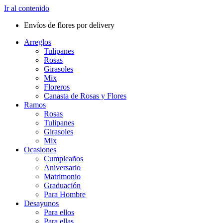
Ir al contenido
Envíos de flores por delivery
Arreglos
Tulipanes
Rosas
Girasoles
Mix
Floreros
Canasta de Rosas y Flores
Ramos
Rosas
Tulipanes
Girasoles
Mix
Ocasiones
Cumpleaños
Aniversario
Matrimonio
Graduación
Para Hombre
Desayunos
Para ellos
Para ellas