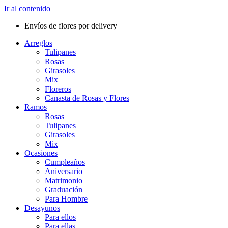
Ir al contenido
Envíos de flores por delivery
Arreglos
Tulipanes
Rosas
Girasoles
Mix
Floreros
Canasta de Rosas y Flores
Ramos
Rosas
Tulipanes
Girasoles
Mix
Ocasiones
Cumpleaños
Aniversario
Matrimonio
Graduación
Para Hombre
Desayunos
Para ellos
Para ellas