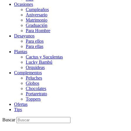
Ocasiones
Cumpleaños
Aniversario
Matrimonio
Graduación
Para Hombre
Desayunos
Para ellos
Para ellas
Plantas
Cactus y Suculentas
Lucky Bambú
Orquideas
Complementos
Peluches
Globos
Chocolates
Portaretrato
Toppers
Ofertas
Tips
Buscar