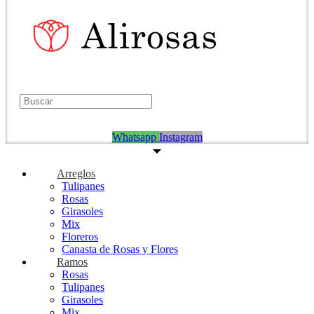
Buscar
Buscar
S/
0.00
0
Carrito
Whatsapp
Instagram
Arreglos
Tulipanes
Rosas
Girasoles
Mix
Floreros
Canasta de Rosas y Flores
Ramos
Rosas
Tulipanes
Girasoles
Mix