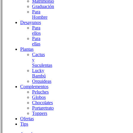
Matrimonio
Graduación
Para
Hombre
Desayunos
Para
ellos
Para
ellas
Plantas
Cactus
y
Suculentas
Lucky
Bambú
Orquideas
Complementos
Peluches
Globos
Chocolates
Portaretrato
Toppers
Ofertas
Tips