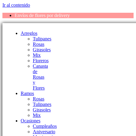
Ir al contenido
Envíos de flores por delivery
Arreglos
Tulipanes
Rosas
Girasoles
Mix
Floreros
Canasta
de
Rosas
y
Flores
Ramos
Rosas
Tulipanes
Girasoles
Mix
Ocasiones
Cumpleaños
Aniversario