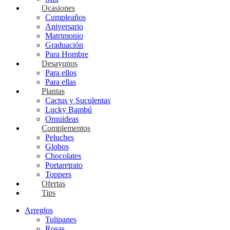
Ocasiones
Cumpleaños
Aniversario
Matrimonio
Graduación
Para Hombre
Desayunos
Para ellos
Para ellas
Plantas
Cactus y Suculentas
Lucky Bambú
Orquideas
Complementos
Peluches
Globos
Chocolates
Portaretrato
Toppers
Ofertas
Tips
Arreglos
Tulipanes
Rosas