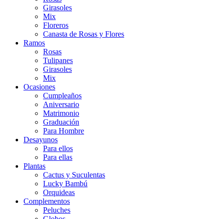
Girasoles
Mix
Floreros
Canasta de Rosas y Flores
Ramos
Rosas
Tulipanes
Girasoles
Mix
Ocasiones
Cumpleaños
Aniversario
Matrimonio
Graduación
Para Hombre
Desayunos
Para ellos
Para ellas
Plantas
Cactus y Suculentas
Lucky Bambú
Orquideas
Complementos
Peluches
Globos