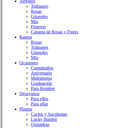
Arreglos
Tulipanes
Rosas
Girasoles
Mix
Floreros
Canasta de Rosas y Flores
Ramos
Rosas
Tulipanes
Girasoles
Mix
Ocasiones
Cumpleaños
Aniversario
Matrimonio
Graduación
Para Hombre
Desayunos
Para ellos
Para ellas
Plantas
Cactus y Suculentas
Lucky Bambú
Orquideas