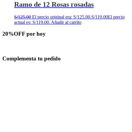
Ramo de 12 Rosas rosadas
S/
125.00
El precio original era: S/125.00.
S/
119.00
El precio
actual es: S/119.00.
Añadir al carrito
20%OFF por hoy
Hermosas flores rosadas para enviar hoy
Complementa tu pedido