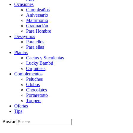
Ocasiones
Cumpleaños
Aniversario
Matrimonio
Graduación
Para Hombre
Desayunos
Para ellos
Para ellas
Plantas
Cactus y Suculentas
Lucky Bambú
Orquideas
Complementos
Peluches
Globos
Chocolates
Portaretrato
Toppers
Ofertas
Tips
Buscar