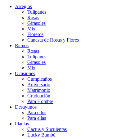
Arreglos
Tulipanes
Rosas
Girasoles
Mix
Floreros
Canasta de Rosas y Flores
Ramos
Rosas
Tulipanes
Girasoles
Mix
Ocasiones
Cumpleaños
Aniversario
Matrimonio
Graduación
Para Hombre
Desayunos
Para ellos
Para ellas
Plantas
Cactus y Suculentas
Lucky Bambú