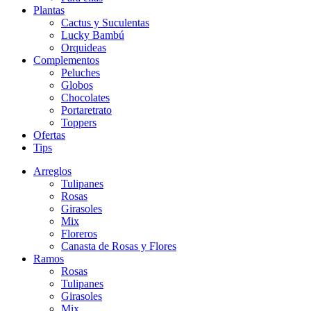
Plantas
Cactus y Suculentas
Lucky Bambú
Orquideas
Complementos
Peluches
Globos
Chocolates
Portaretrato
Toppers
Ofertas
Tips
Arreglos
Tulipanes
Rosas
Girasoles
Mix
Floreros
Canasta de Rosas y Flores
Ramos
Rosas
Tulipanes
Girasoles
Mix