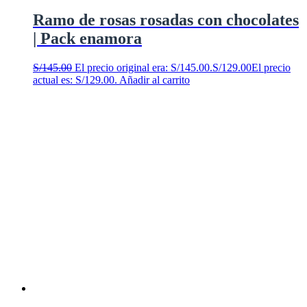
Ramo de rosas rosadas con chocolates
| Pack enamora
S/
145.00
El precio original era: S/145.00.
S/
129.00
El precio
actual es: S/129.00.
Añadir al carrito