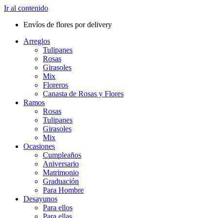
Ir al contenido
Envíos de flores por delivery
Arreglos
Tulipanes
Rosas
Girasoles
Mix
Floreros
Canasta de Rosas y Flores
Ramos
Rosas
Tulipanes
Girasoles
Mix
Ocasiones
Cumpleaños
Aniversario
Matrimonio
Graduación
Para Hombre
Desayunos
Para ellos
Para ellas