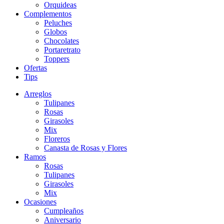
Orquideas
Complementos
Peluches
Globos
Chocolates
Portaretrato
Toppers
Ofertas
Tips
Arreglos
Tulipanes
Rosas
Girasoles
Mix
Floreros
Canasta de Rosas y Flores
Ramos
Rosas
Tulipanes
Girasoles
Mix
Ocasiones
Cumpleaños
Aniversario