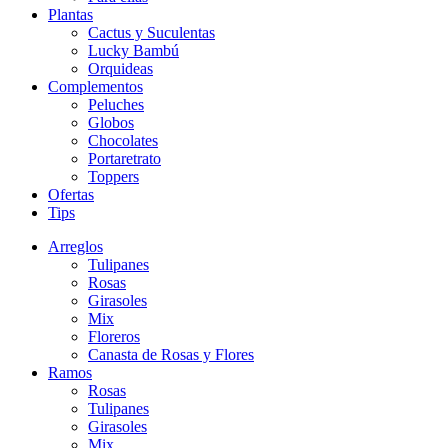
Plantas
Cactus y Suculentas
Lucky Bambú
Orquideas
Complementos
Peluches
Globos
Chocolates
Portaretrato
Toppers
Ofertas
Tips
Arreglos
Tulipanes
Rosas
Girasoles
Mix
Floreros
Canasta de Rosas y Flores
Ramos
Rosas
Tulipanes
Girasoles
Mix