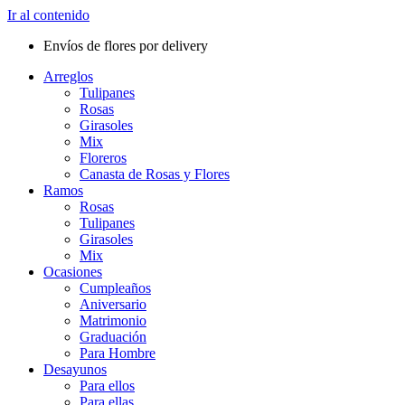
Ir al contenido
Envíos de flores por delivery
Arreglos
Tulipanes
Rosas
Girasoles
Mix
Floreros
Canasta de Rosas y Flores
Ramos
Rosas
Tulipanes
Girasoles
Mix
Ocasiones
Cumpleaños
Aniversario
Matrimonio
Graduación
Para Hombre
Desayunos
Para ellos
Para ellas