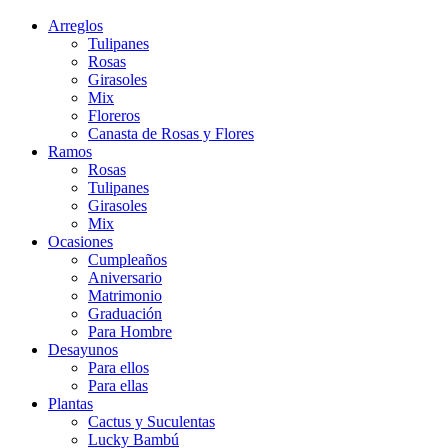
Arreglos
Tulipanes
Rosas
Girasoles
Mix
Floreros
Canasta de Rosas y Flores
Ramos
Rosas
Tulipanes
Girasoles
Mix
Ocasiones
Cumpleaños
Aniversario
Matrimonio
Graduación
Para Hombre
Desayunos
Para ellos
Para ellas
Plantas
Cactus y Suculentas
Lucky Bambú