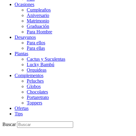
Ocasiones
Cumpleaños
Aniversario
Matrimonio
Graduación
Para Hombre
Desayunos
Para ellos
Para ellas
Plantas
Cactus y Suculentas
Lucky Bambú
Orquideas
Complementos
Peluches
Globos
Chocolates
Portaretrato
Toppers
Ofertas
Tips
Buscar