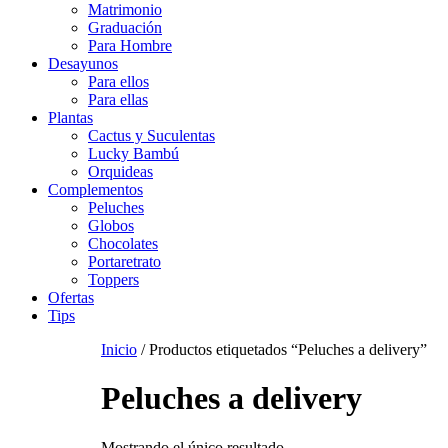
Matrimonio
Graduación
Para Hombre
Desayunos
Para ellos
Para ellas
Plantas
Cactus y Suculentas
Lucky Bambú
Orquideas
Complementos
Peluches
Globos
Chocolates
Portaretrato
Toppers
Ofertas
Tips
Inicio
/ Productos etiquetados “Peluches a delivery”
Peluches a delivery
Mostrando el único resultado