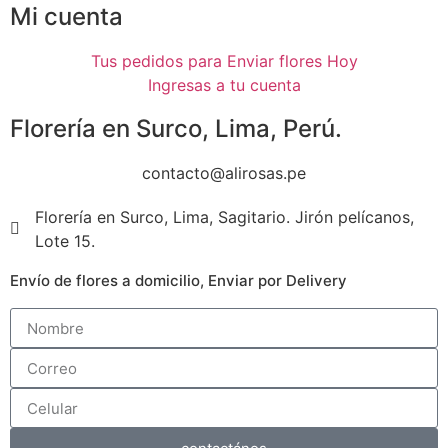
Mi cuenta
Encabezado de la diapositiva 1
Tus pedidos para Enviar flores Hoy
Lorem fistrum por la gloria de mi madre esse jarl aliqua
Ingresas a tu cuenta
llevame al sircoo.
Florería en Surco, Lima, Perú.
Haz clic aquí
contacto@alirosas.pe
Florería en Surco, Lima, Sagitario. Jirón pelícanos,
Lote 15.
Envío de flores a domicilio, Enviar por Delivery