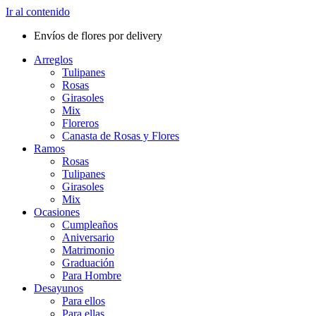
Ir al contenido
Envíos de flores por delivery
Arreglos
Tulipanes
Rosas
Girasoles
Mix
Floreros
Canasta de Rosas y Flores
Ramos
Rosas
Tulipanes
Girasoles
Mix
Ocasiones
Cumpleaños
Aniversario
Matrimonio
Graduación
Para Hombre
Desayunos
Para ellos
Para ellas