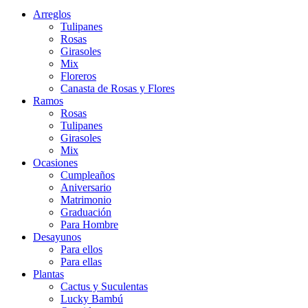
Arreglos
Tulipanes
Rosas
Girasoles
Mix
Floreros
Canasta de Rosas y Flores
Ramos
Rosas
Tulipanes
Girasoles
Mix
Ocasiones
Cumpleaños
Aniversario
Matrimonio
Graduación
Para Hombre
Desayunos
Para ellos
Para ellas
Plantas
Cactus y Suculentas
Lucky Bambú