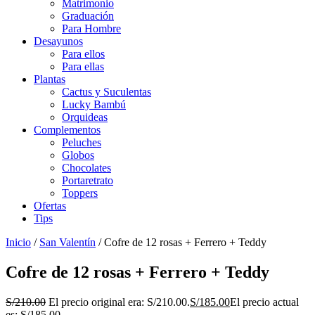
Matrimonio
Graduación
Para Hombre
Desayunos
Para ellos
Para ellas
Plantas
Cactus y Suculentas
Lucky Bambú
Orquideas
Complementos
Peluches
Globos
Chocolates
Portaretrato
Toppers
Ofertas
Tips
Inicio
/
San Valentín
/ Cofre de 12 rosas + Ferrero + Teddy
Cofre de 12 rosas + Ferrero + Teddy
S/
210.00
El precio original era: S/210.00.
S/
185.00
El precio actual
es: S/185.00.