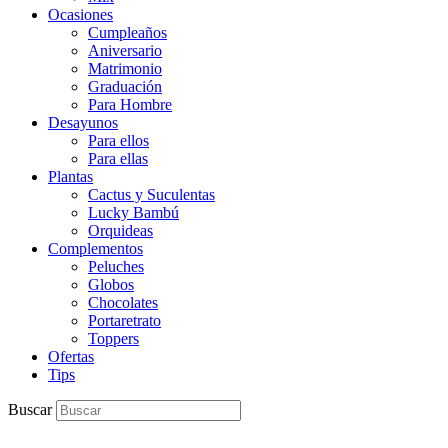
Ocasiones
Cumpleaños
Aniversario
Matrimonio
Graduación
Para Hombre
Desayunos
Para ellos
Para ellas
Plantas
Cactus y Suculentas
Lucky Bambú
Orquideas
Complementos
Peluches
Globos
Chocolates
Portaretrato
Toppers
Ofertas
Tips
Buscar