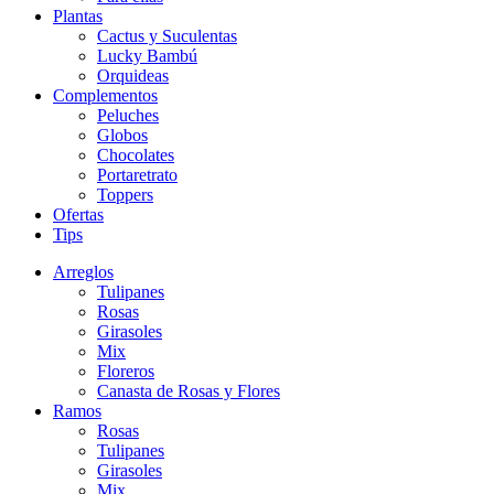
Plantas
Cactus y Suculentas
Lucky Bambú
Orquideas
Complementos
Peluches
Globos
Chocolates
Portaretrato
Toppers
Ofertas
Tips
Arreglos
Tulipanes
Rosas
Girasoles
Mix
Floreros
Canasta de Rosas y Flores
Ramos
Rosas
Tulipanes
Girasoles
Mix