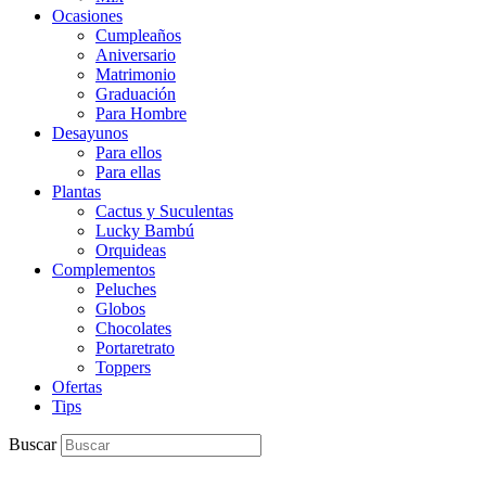
Ocasiones
Cumpleaños
Aniversario
Matrimonio
Graduación
Para Hombre
Desayunos
Para ellos
Para ellas
Plantas
Cactus y Suculentas
Lucky Bambú
Orquideas
Complementos
Peluches
Globos
Chocolates
Portaretrato
Toppers
Ofertas
Tips
Buscar