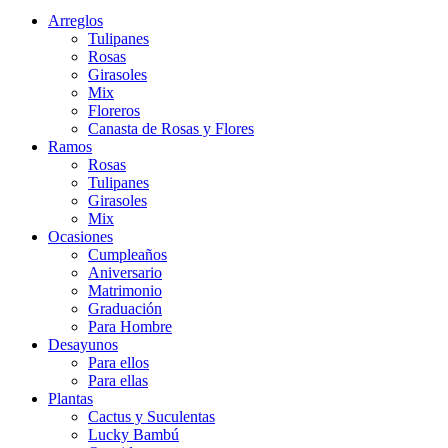
Arreglos
Tulipanes
Rosas
Girasoles
Mix
Floreros
Canasta de Rosas y Flores
Ramos
Rosas
Tulipanes
Girasoles
Mix
Ocasiones
Cumpleaños
Aniversario
Matrimonio
Graduación
Para Hombre
Desayunos
Para ellos
Para ellas
Plantas
Cactus y Suculentas
Lucky Bambú