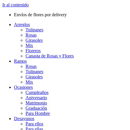
Ir al contenido
Envíos de flores por delivery
Arreglos
Tulipanes
Rosas
Girasoles
Mix
Floreros
Canasta de Rosas y Flores
Ramos
Rosas
Tulipanes
Girasoles
Mix
Ocasiones
Cumpleaños
Aniversario
Matrimonio
Graduación
Para Hombre
Desayunos
Para ellos
Para ellas