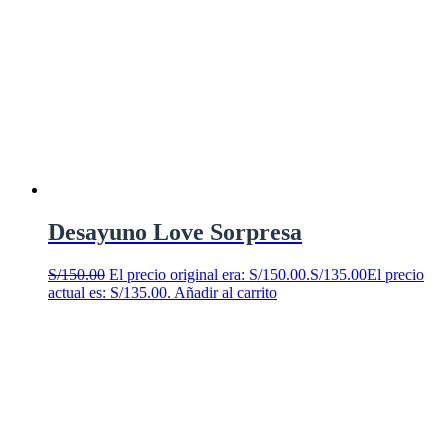
Desayuno Love Sorpresa
S/
150.00
El precio original era: S/150.00.
S/
135.00
El precio
actual es: S/135.00.
Añadir al carrito