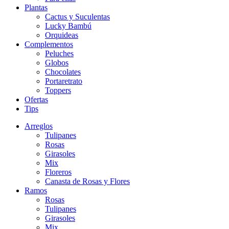
Plantas
Cactus y Suculentas
Lucky Bambú
Orquideas
Complementos
Peluches
Globos
Chocolates
Portaretrato
Toppers
Ofertas
Tips
Arreglos
Tulipanes
Rosas
Girasoles
Mix
Floreros
Canasta de Rosas y Flores
Ramos
Rosas
Tulipanes
Girasoles
Mix