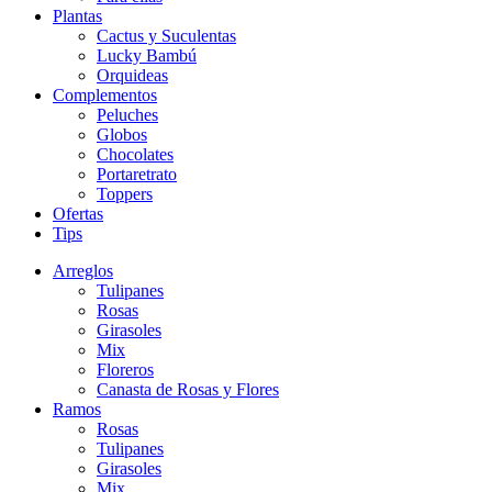
Plantas
Cactus y Suculentas
Lucky Bambú
Orquideas
Complementos
Peluches
Globos
Chocolates
Portaretrato
Toppers
Ofertas
Tips
Arreglos
Tulipanes
Rosas
Girasoles
Mix
Floreros
Canasta de Rosas y Flores
Ramos
Rosas
Tulipanes
Girasoles
Mix