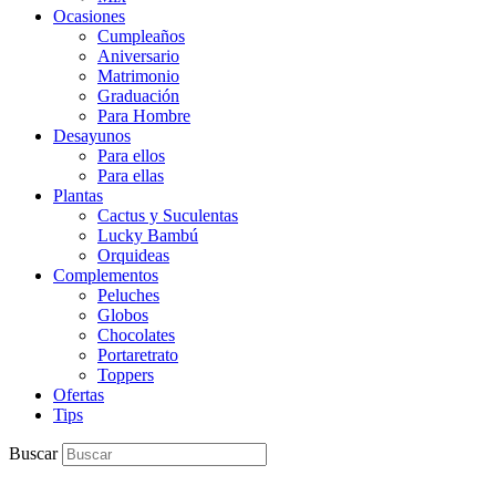
Ocasiones
Cumpleaños
Aniversario
Matrimonio
Graduación
Para Hombre
Desayunos
Para ellos
Para ellas
Plantas
Cactus y Suculentas
Lucky Bambú
Orquideas
Complementos
Peluches
Globos
Chocolates
Portaretrato
Toppers
Ofertas
Tips
Buscar