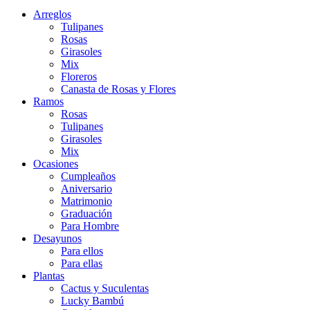
Arreglos
Tulipanes
Rosas
Girasoles
Mix
Floreros
Canasta de Rosas y Flores
Ramos
Rosas
Tulipanes
Girasoles
Mix
Ocasiones
Cumpleaños
Aniversario
Matrimonio
Graduación
Para Hombre
Desayunos
Para ellos
Para ellas
Plantas
Cactus y Suculentas
Lucky Bambú