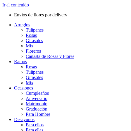
Ir al contenido
Envíos de flores por delivery
Arreglos
Tulipanes
Rosas
Girasoles
Mix
Floreros
Canasta de Rosas y Flores
Ramos
Rosas
Tulipanes
Girasoles
Mix
Ocasiones
Cumpleaños
Aniversario
Matrimonio
Graduación
Para Hombre
Desayunos
Para ellos
Para ellas