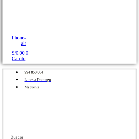
Phone-
alt
S/
0.00
0
Carrito
994 850 084
Lunes a Domingo
Mi cuenta
Buscar
Buscar