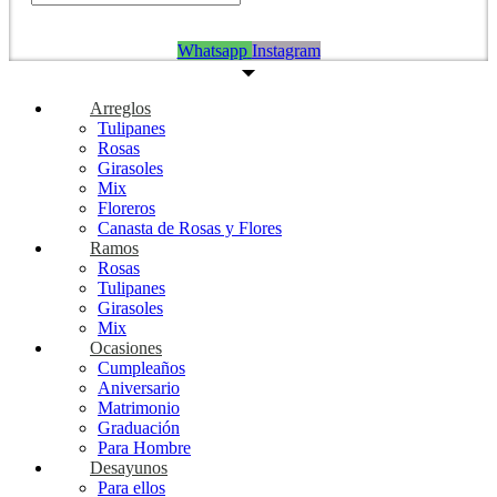
S/
0.00
0
Carrito
Whatsapp
Instagram
Arreglos
Tulipanes
Rosas
Girasoles
Mix
Floreros
Canasta de Rosas y Flores
Ramos
Rosas
Tulipanes
Girasoles
Mix
Ocasiones
Cumpleaños
Aniversario
Matrimonio
Graduación
Para Hombre
Desayunos
Para ellos