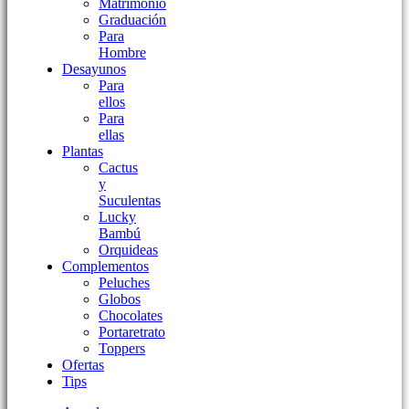
Matrimonio
Graduación
Para
Hombre
Desayunos
Para
ellos
Para
ellas
Plantas
Cactus
y
Suculentas
Lucky
Bambú
Orquideas
Complementos
Peluches
Globos
Chocolates
Portaretrato
Toppers
Ofertas
Tips