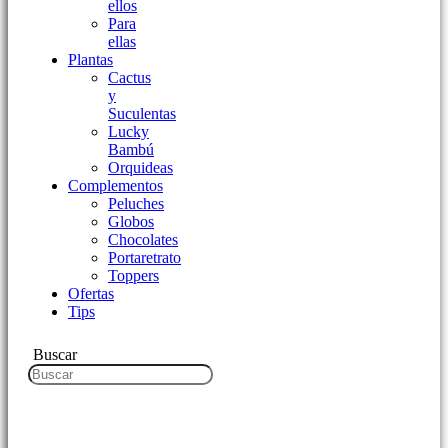
ellos
Para
ellas
Plantas
Cactus
y
Suculentas
Lucky
Bambú
Orquideas
Complementos
Peluches
Globos
Chocolates
Portaretrato
Toppers
Ofertas
Tips
Buscar