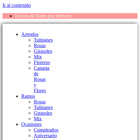
Ir al contenido
Envíos de flores por delivery
Arreglos
Tulipanes
Rosas
Girasoles
Mix
Floreros
Canasta
de
Rosas
y
Flores
Ramos
Rosas
Tulipanes
Girasoles
Mix
Ocasiones
Cumpleaños
Aniversario