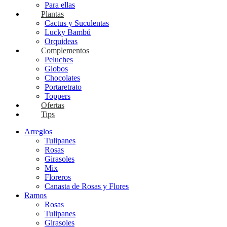
Para ellas
Plantas
Cactus y Suculentas
Lucky Bambú
Orquideas
Complementos
Peluches
Globos
Chocolates
Portaretrato
Toppers
Ofertas
Tips
Arreglos
Tulipanes
Rosas
Girasoles
Mix
Floreros
Canasta de Rosas y Flores
Ramos
Rosas
Tulipanes
Girasoles