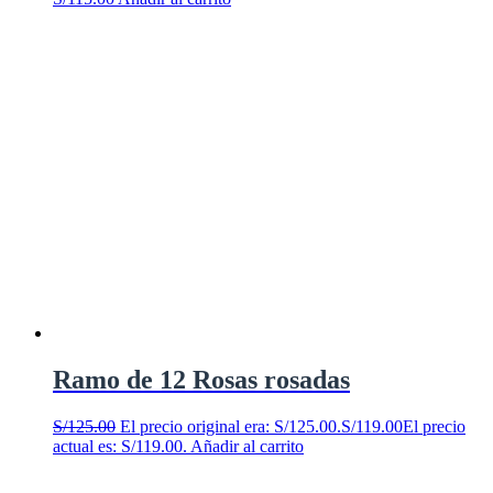
Ramo de 12 Rosas rosadas
S/
125.00
El precio original era: S/125.00.
S/
119.00
El precio
actual es: S/119.00.
Añadir al carrito