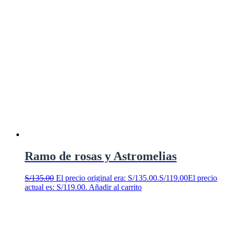
Ramo de rosas y Astromelias
S/
135.00
El precio original era: S/135.00.
S/
119.00
El precio
actual es: S/119.00.
Añadir al carrito