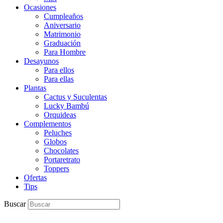
Ocasiones
Cumpleaños
Aniversario
Matrimonio
Graduación
Para Hombre
Desayunos
Para ellos
Para ellas
Plantas
Cactus y Suculentas
Lucky Bambú
Orquideas
Complementos
Peluches
Globos
Chocolates
Portaretrato
Toppers
Ofertas
Tips
Buscar