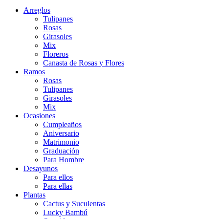
Arreglos
Tulipanes
Rosas
Girasoles
Mix
Floreros
Canasta de Rosas y Flores
Ramos
Rosas
Tulipanes
Girasoles
Mix
Ocasiones
Cumpleaños
Aniversario
Matrimonio
Graduación
Para Hombre
Desayunos
Para ellos
Para ellas
Plantas
Cactus y Suculentas
Lucky Bambú