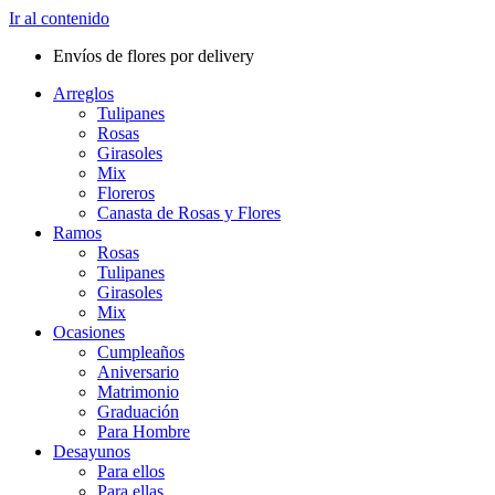
Ir al contenido
Envíos de flores por delivery
Arreglos
Tulipanes
Rosas
Girasoles
Mix
Floreros
Canasta de Rosas y Flores
Ramos
Rosas
Tulipanes
Girasoles
Mix
Ocasiones
Cumpleaños
Aniversario
Matrimonio
Graduación
Para Hombre
Desayunos
Para ellos
Para ellas