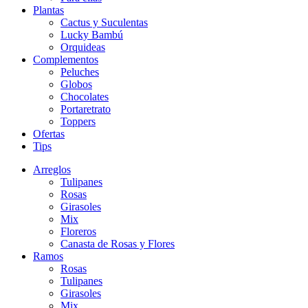
Plantas
Cactus y Suculentas
Lucky Bambú
Orquideas
Complementos
Peluches
Globos
Chocolates
Portaretrato
Toppers
Ofertas
Tips
Arreglos
Tulipanes
Rosas
Girasoles
Mix
Floreros
Canasta de Rosas y Flores
Ramos
Rosas
Tulipanes
Girasoles
Mix