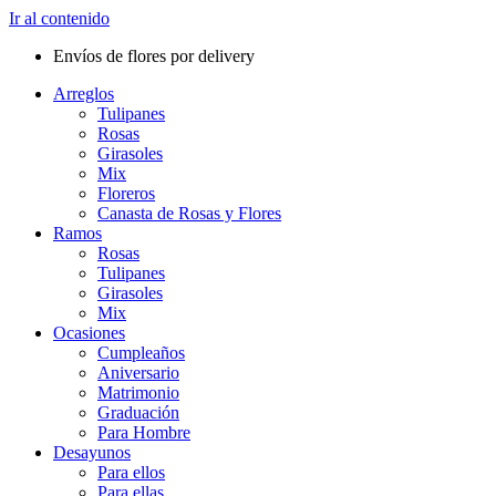
Ir al contenido
Envíos de flores por delivery
Arreglos
Tulipanes
Rosas
Girasoles
Mix
Floreros
Canasta de Rosas y Flores
Ramos
Rosas
Tulipanes
Girasoles
Mix
Ocasiones
Cumpleaños
Aniversario
Matrimonio
Graduación
Para Hombre
Desayunos
Para ellos
Para ellas