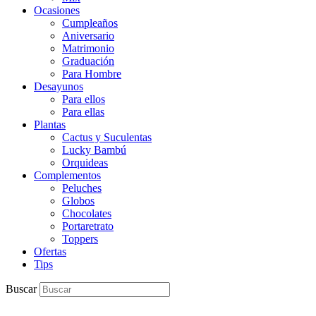
Ocasiones
Cumpleaños
Aniversario
Matrimonio
Graduación
Para Hombre
Desayunos
Para ellos
Para ellas
Plantas
Cactus y Suculentas
Lucky Bambú
Orquideas
Complementos
Peluches
Globos
Chocolates
Portaretrato
Toppers
Ofertas
Tips
Buscar