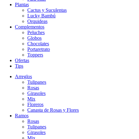
Plantas
Cactus y Suculentas
Lucky Bambú
Orquideas
Complementos
Peluches
Globos
Chocolates
Portaretrato
Toppers
Ofertas
Tips
Arreglos
Tulipanes
Rosas
Girasoles
Mix
Floreros
Canasta de Rosas y Flores
Ramos
Rosas
Tulipanes
Girasoles
Mix