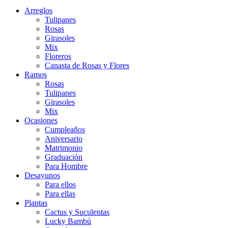
Arreglos
Tulipanes
Rosas
Girasoles
Mix
Floreros
Canasta de Rosas y Flores
Ramos
Rosas
Tulipanes
Girasoles
Mix
Ocasiones
Cumpleaños
Aniversario
Matrimonio
Graduación
Para Hombre
Desayunos
Para ellos
Para ellas
Plantas
Cactus y Suculentas
Lucky Bambú